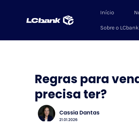
Início
N
Sobre o LCbank
Regras para vend
precisa ter?
Cassia Dantas
21.01.2026