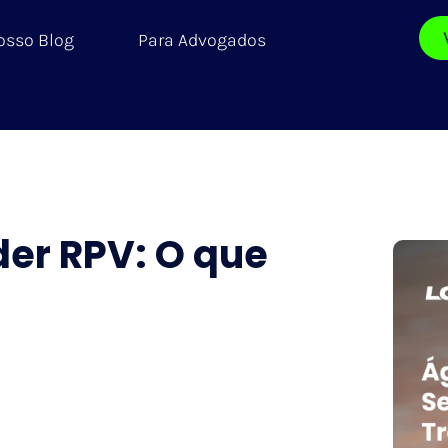
osso Blog
Para Advogados
er RPV: O que