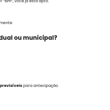
r “sim”, você já está apto.
lmente
adual ou municipal?
previsíveis
para antecipação.