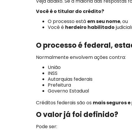
Veja abaixo. Se a maioria das respostas fo
Você é o titular do crédito?
O processo está
em seu nome
, ou
Você é
herdeiro habilitado
judicia
O processo é federal, est
Normalmente envolvem ações contra:
União
INSS
Autarquias federais
Prefeitura
Governo Estadual
Créditos federais são os
mais seguros e 
O valor já foi definido?
Pode ser: